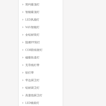
简约吸顶灯
智能吸顶灯
LED风扇灯
WiFi智能灯
全铝材筒灯
阻燃PP筒灯
COB防炫射灯
磁吸轨道灯
无导线灯带
软灯带
窄边厨卫灯
铝材厨卫灯
高显指厨卫灯
LED镜前灯