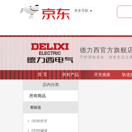
更多导航
服装城
食品
金融
德力西官方旗舰
守护用电安全，创造生活之
首 页
所有产品
开关插座
轨道
店内分类
所有商品
>
断路器
DEB9空开
DEB9漏保