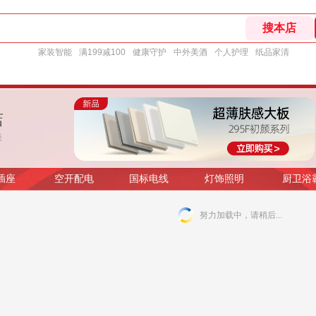
家装智能
满199减100
健康守护
中外美酒
个人护理
纸品家清
店
美
插座
空开配电
国标电线
灯饰照明
厨卫浴
努力加载中，请稍后...