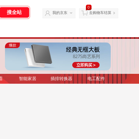
0
我的京东
去购物车结算
霸
智能家居
插排转换器
电工配件