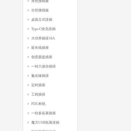
黑色接线板
分控接线板
桌面立式排插
Type-C快充排插
大功率插排16A
延长线插座
创意圆盘插座
一转六迷你插排
氮化镓插排
定时插座
工程插排
PDU柜机
一转多拓展插座
魔方USB拓展排插